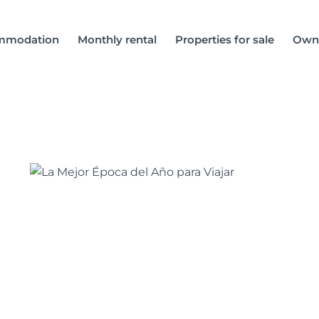
mmodation
Monthly rental
Properties for sale
Own