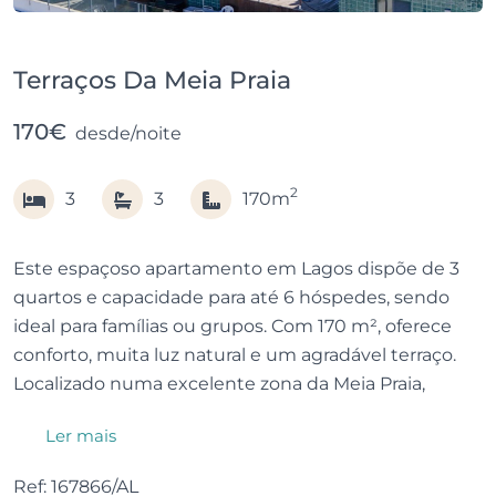
Terraços Da Meia Praia
170€
desde/noite
2
3
3
170m
Este espaçoso apartamento em Lagos dispõe de 3
quartos e capacidade para até 6 hóspedes, sendo
ideal para famílias ou grupos. Com 170 m², oferece
conforto, muita luz natural e um agradável terraço.
Localizado numa excelente zona da Meia Praia,
encontra-se a apenas 5 minutos a pé da praia, muito
Ler mais
perto da Marina de Lagos e de supermercados,
restaurantes e serviços essenciais. O apartamento
Ref: 167866/AL