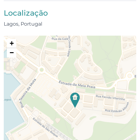
250 m da estação de comboios
Localização
300 m da Marina de Lagos
Lagos, Portugal
700 m da Praia da Meia Praia
+
1 km do supermercado mais próximo
−
1,5 km do centro da cidade
5 km do Boavista Golf e Palmares Golf