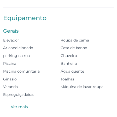
inclui ar condicionado, Wi-Fi, piscina partilhada,
ginásio e cozinha totalmente equipada, perfeito para
uma estadia relaxante.
Equipamento
O espaço
Gerais
3 quartos, 2 em suite
Elevador
Roupa de cama
Cozinha totalmente equipada
Ar condicionado
Casa de banho
parking na rua
Chuveiro
Varanda em todos os quartos e na sala
Piscina
Banheira
Wi-Fi de alta velocidade
Piscina comunitária
Água quente
Ginásio
Toalhas
Comodidades do condomínio
Varanda
Máquina de lavar roupa
Piscina no rooftop
Espreguiçadeiras
Ginásio
Ver mais
Localização