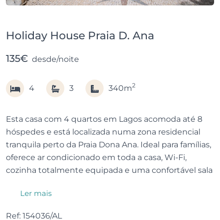
Holiday House Praia D. Ana
135€
desde/noite
2
4
3
340m
Esta casa com 4 quartos em Lagos acomoda até 8
hóspedes e está localizada numa zona residencial
tranquila perto da Praia Dona Ana. Ideal para famílias,
oferece ar condicionado em toda a casa, Wi-Fi,
cozinha totalmente equipada e uma confortável sala
de estar com televisão.
Ler mais
Dois dos quartos são em suite, num total de 3 casas
Ref: 154036/AL
de banho. A casa dispõe ainda de uma segunda zona