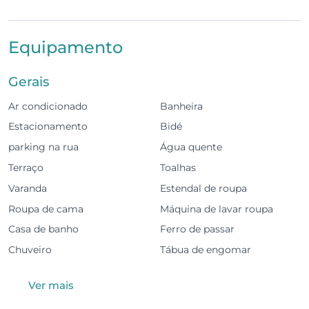
de refeições com grelhador a gás, um pequeno
terraço e estacionamento privado exterior para 2
Equipamento
carros, tudo a curta distância das praias e do centro
histórico.
Gerais
O espaço
Ar condicionado
Banheira
4 quartos, 2 são em suite
Estacionamento
Bidé
parking na rua
Água quente
Capacidade para até 8 hóspedes
Terraço
Toalhas
3 casas de banho
Varanda
Estendal de roupa
Roupa de cama
Máquina de lavar roupa
Cozinha totalmente equipada
Casa de banho
Ferro de passar
Sala de estar com televisão
Chuveiro
Tábua de engomar
Wi-Fi
Ver mais
Ar condicionado em toda a casa