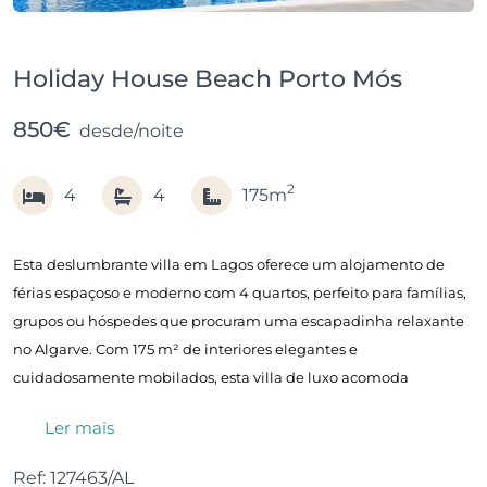
Holiday House Beach Porto Mós
850€
desde/noite
2
4
4
175m
Esta deslumbrante villa em Lagos oferece um alojamento de
férias espaçoso e moderno com 4 quartos, perfeito para famílias,
grupos ou hóspedes que procuram uma escapadinha relaxante
no Algarve. Com 175 m² de interiores elegantes e
cuidadosamente mobilados, esta villa de luxo acomoda
confortavelmente até 8 pessoas, proporcionando o ambiente
Ler mais
ideal para umas férias inesquecíveis no Algarve.
Ref: 127463/AL
Os hóspedes podem desfrutar de um jardim privado bem