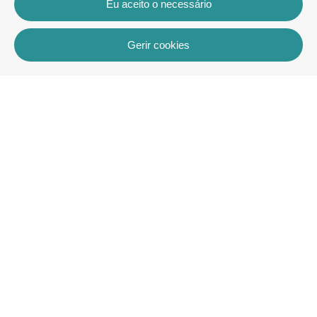
Eu aceito o necessário
Gerir cookies
Contacto
Rua dos Celeiros, Bloco 2, Loja 3, 8600-726 Lagos
+351 913 772 899
rentals@villaskey.com
Mais informações
Sobre nós
Termos e condições
Contacto
Copyright © VK Rentals Algarve2026
Todos os direitos reservados
Aviso Legal
| Política de privacidade |
Política de cookies