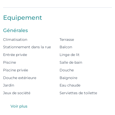
confortable et exclusif au bord de l’océan.
L’espace
Equipement
4 chambres, dont 3 en suite
Générales
4 salles de bains au total
Climatisation
Terrasse
Grand salon avec accès direct à une terrasse avec
Stationnement dans la rue
Balcon
table à manger extérieure
Entrée privée
Linge de lit
2 chambres en suite au rez-de-chaussée avec
Piscine
Salle de bain
accès direct à la piscine et à la terrasse
Piscine privée
Douche
Douche extérieure
Baignoire
Cuisine entièrement équipée
Jardin
Eau chaude
Garage privé pour 1 voiture
Jeux de société
Serviettes de toilette
Espaces extérieurs
Voir plus
Piscine privée