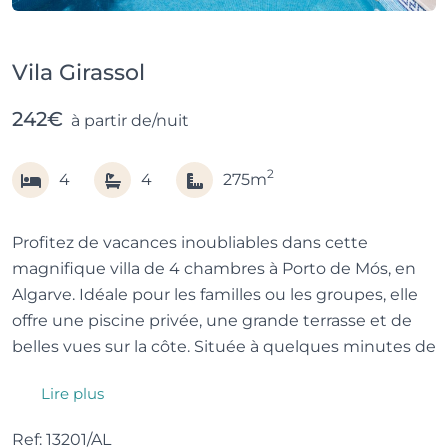
Vila Girassol
242€
à partir de/nuit
2
4
4
275m
Profitez de vacances inoubliables dans cette
magnifique villa de 4 chambres à Porto de Mós, en
Algarve. Idéale pour les familles ou les groupes, elle
offre une piscine privée, une grande terrasse et de
belles vues sur la côte. Située à quelques minutes de
la plage, elle combine intimité et accès facile à la
Lire plus
mer. Entièrement climatisée et équipée du Wi-Fi
haut débit, c’est le refuge parfait pour un séjour
Ref: 13201/AL