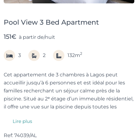
Pool View 3 Bed Apartment
151€
à partir de/nuit
2
3
2
132m
Cet appartement de 3 chambres à Lagos peut
accueillir jusqu’à 6 personnes et est idéal pour les
familles recherchant un séjour calme près de la
piscine. Situé au 2ᵉ étage d’un immeuble résidentiel,
il offre une vue sur la piscine depuis toutes les
pièces, la climatisation, le Wi-Fi et une cuisine
Lire plus
entièrement équipée.
Ref: 74039/AL
Toutes les chambres, le salon et la cuisine disposent