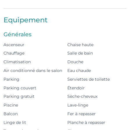
d’un balcon apportant beaucoup de lumière
naturelle. Les clients bénéficient également d’une
Equipement
piscine commune et d’une place de parking dans le
garage de la résidence, avec un accès facile aux
Générales
plages, aux golfs et au centre-ville.
Ascenseur
Chaise haute
L’espace
Chauffage
Salle de bain
2 chambres avec lit queen size, 1 chambre avec 2
Climatisation
Douche
lits simples
Air conditionné dans le salon
Eau chaude
Parking
Serviettes de toilette
Capacité jusqu’à 6 personnes
Parking couvert
Étendoir
2 salles de bain
Parking gratuit
Sèche-cheveux
Cuisine entièrement équipée
Piscine
Lave-linge
Balcon
Fer à repasser
Salon avec TV et Wi-Fi
Linge de lit
Planche à repasser
Climatisation dans tout l’appartement