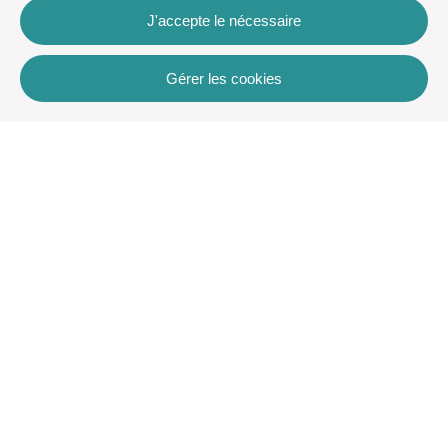
J'accepte le nécessaire
Gérer les cookies
Contact
Rua dos Celeiros, Bloco 2, Loja 3, 8600-726 Lagos
+351 913 772 899
rentals@villaskey.com
Plus d'informations
À propos de nous
Termes et conditions
Contact
Copyright © VK Rentals Algarve2026
Tous droits réservés