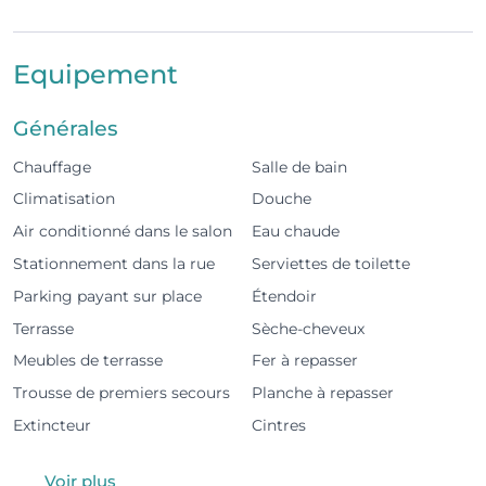
restaurants et attractions locales.
Cet appartement est une charmante maison
Equipement
historique située en plein centre de Lagos, rénovée
et idéale pour accueillir jusqu’à 4 personnes. Il
Générales
comprend une chambre avec lit double et une
chambre avec lits superposés, offrant confort,
Chauffage
Salle de bain
luminosité et caractère.
Climatisation
Douche
Air conditionné dans le salon
Eau chaude
Nommée d’après sa position privilégiée, cette
propriété unique révèle depuis plus de 100 ans de
Stationnement dans la rue
Serviettes de toilette
magnifiques vues sur l’océan Atlantique, Meia Praia,
Parking payant sur place
Étendoir
la Marina de Lagos et l’emblématique Forte da
Terrasse
Sèche-cheveux
Bandeira depuis ses fenêtres et sa terrasse sur le toit.
Meubles de terrasse
Fer à repasser
Trousse de premiers secours
Planche à repasser
À quelques pas de l’Avenida dos Descobrimentos et
à côté des remparts historiques, la maison bénéficie
Extincteur
Cintres
d’un emplacement idéal : à 20 mètres du marché
traditionnel, à 5 minutes de la marina, à 3 minutes de
Voir plus