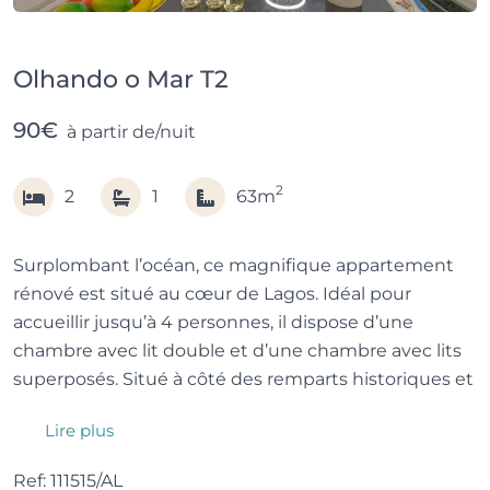
Olhando o Mar T2
90€
à partir de/nuit
2
2
1
63m
Surplombant l’océan, ce magnifique appartement
rénové est situé au cœur de Lagos. Idéal pour
accueillir jusqu’à 4 personnes, il dispose d’une
chambre avec lit double et d’une chambre avec lits
superposés. Situé à côté des remparts historiques et
à quelques pas de l’Avenida dos Descobrimentos, il
Lire plus
offre un emplacement exceptionnel, une vue
imprenable sur la mer et un accès facile aux plages,
Ref: 111515/AL