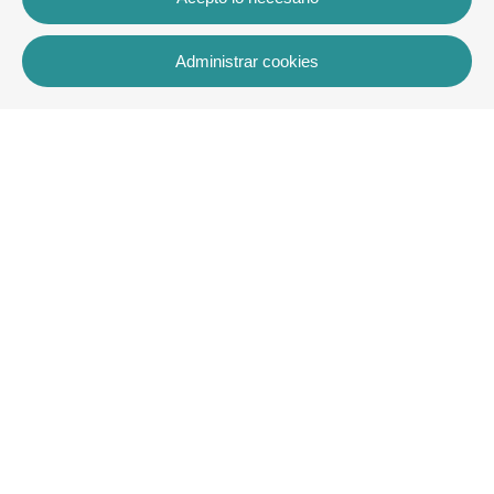
Administrar cookies
Contacto
Rua dos Celeiros, Bloco 2, Loja 3, 8600-726 Lagos
+351 913 772 899
rentals@villaskey.com
Más información
Sobre nosotros
Términos y condiciones
Contacto
Copyright © VK Rentals Algarve2026
Todos los derechos reservados
Aviso legal
| Política de privacidad |
Política de cookies