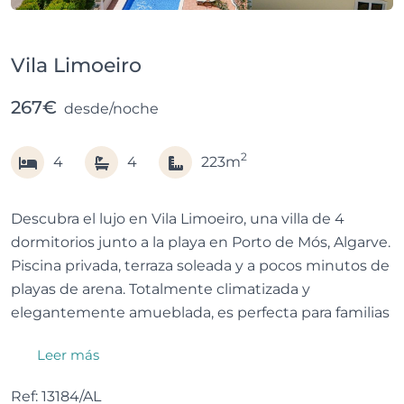
Vila Limoeiro
267€
desde/noche
2
4
4
223m
Descubra el lujo en Vila Limoeiro, una villa de 4
dormitorios junto a la playa en Porto de Mós, Algarve.
Piscina privada, terraza soleada y a pocos minutos de
playas de arena. Totalmente climatizada y
elegantemente amueblada, es perfecta para familias
o grupos que buscan comodidad, privacidad y una
Leer más
escapada inolvidable junto al mar.
Ref: 13184/AL
El espacio