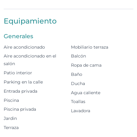
4 dormitorios, todos en suite
Equipamiento
5 baños en total
Generales
Amplio salón con acceso directo a una terraza
con mesa para comer al aire libre
Aire acondicionado
Mobiliario terraza
Aire acondicionado en el
Balcón
2 dormitorios en suite en la planta baja con
salón
acceso directo a la piscina y terraza
Ropa de cama
Patio interior
Baño
Cocina totalmente equipada
Parking en la calle
Ducha
Garaje privado para 1 coche
Entrada privada
Agua caliente
Piscina
Toallas
Zonas exteriores
Piscina privada
Lavadora
Piscina privada
Jardin
Terraza
Tumbonas para relajarse al aire libre