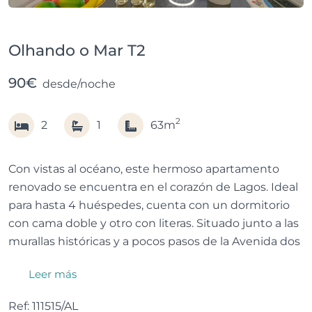
Olhando o Mar T2
90€
desde/noche
2
2
1
63m
Con vistas al océano, este hermoso apartamento
renovado se encuentra en el corazón de Lagos. Ideal
para hasta 4 huéspedes, cuenta con un dormitorio
con cama doble y otro con literas. Situado junto a las
murallas históricas y a pocos pasos de la Avenida dos
Descobrimentos, ofrece una ubicación inmejorable,
Leer más
impresionantes vistas al mar y fácil acceso a playas,
restaurantes y atracciones locales.
Ref: 111515/AL