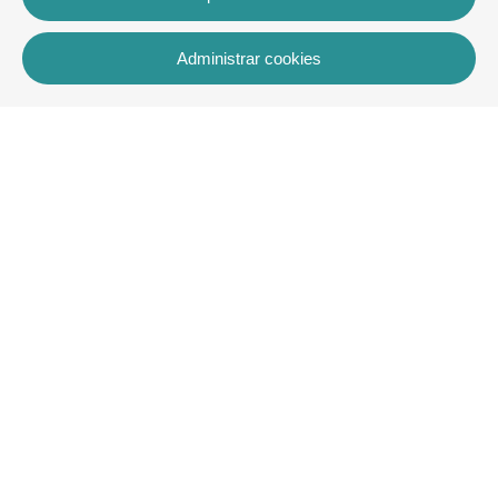
Administrar cookies
Contacto
Rua dos Celeiros, Bloco 2, Loja 3, 8600-726 Lagos
+351 913 772 899
rentals@villaskey.com
Más información
Sobre nosotros
Términos y condiciones
Contacto
Copyright © VK Rentals Algarve2026
Todos los derechos reservados
Aviso legal
| Política de privacidad |
Política de cookies