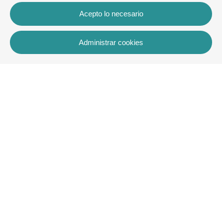
Acepto lo necesario
Administrar cookies
Contacto
Rua dos Celeiros, Bloco 2, Loja 3, 8600-726 Lagos
+351 913 772 899
rentals@villaskey.com
Más información
Sobre nosotros
Términos y condiciones
Contacto
Copyright © VK Rentals Algarve2026
Todos los derechos reservados