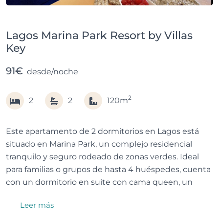
Lagos Marina Park Resort by Villas
Key
91€
desde/noche
2
2
2
120m
Este apartamento de 2 dormitorios en Lagos está
situado en Marina Park, un complejo residencial
tranquilo y seguro rodeado de zonas verdes. Ideal
para familias o grupos de hasta 4 huéspedes, cuenta
con un dormitorio en suite con cama queen, un
segundo dormitorio con camas individuales y un
Leer más
segundo baño.