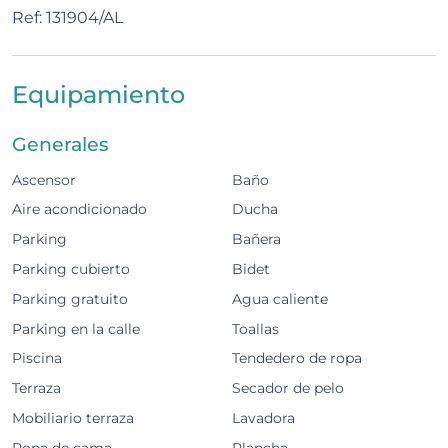
Ref: 131904/AL
El apartamento dispone de cocina totalmente
equipada, amplia sala de estar con TV y Wi-Fi, aire
acondicionado en toda la vivienda, una gran terraza
Equipamiento
amueblada, plaza de garaje y acceso a piscina
comunitaria, piscina infantil y pista de tenis.
Generales
El espacio
Ascensor
Baño
2 dormitorios, uno de ellos en suite
Aire acondicionado
Ducha
Parking
Bañera
Capacidad para hasta 4 huéspedes
Parking cubierto
Bidet
2 baños
Parking gratuito
Agua caliente
Parking en la calle
Toallas
Cocina totalmente equipada
Piscina
Tendedero de ropa
Amplio salón-comedor con TV y Wi-Fi
Terraza
Secador de pelo
Gran terraza amueblada conectada con el salón y
Mobiliario terraza
Lavadora
la suite
Ropa de cama
Plancha