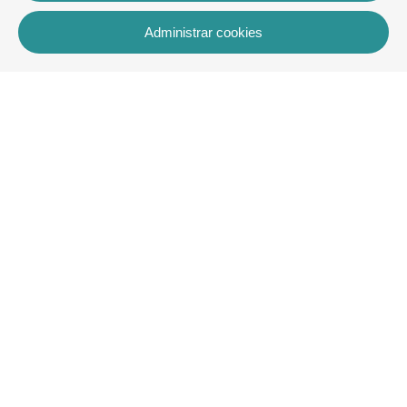
Administrar cookies
Contacto
Rua dos Celeiros, Bloco 2, Loja 3, 8600-726 Lagos
+351 913 772 899
rentals@villaskey.com
Más información
Sobre nosotros
Términos y condiciones
Contacto
Copyright © VK Rentals Algarve2026
Todos los derechos reservados
Aviso legal
| Política de privacidad |
Política de cookies