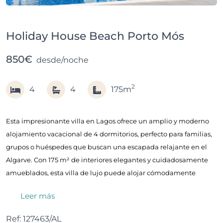
Holiday House Beach Porto Mós
850€
desde/noche
2
4
4
175m
Esta impresionante villa en Lagos ofrece un amplio y moderno
alojamiento vacacional de 4 dormitorios, perfecto para familias,
grupos o huéspedes que buscan una escapada relajante en el
Algarve. Con 175 m² de interiores elegantes y cuidadosamente
amueblados, esta villa de lujo puede alojar cómodamente
hasta 8 personas, proporcionando el entorno ideal para unas
Leer más
vacaciones inolvidables en el Algarve.
Ref: 127463/AL
Los huéspedes pueden disfrutar de un jardín privado, áreas