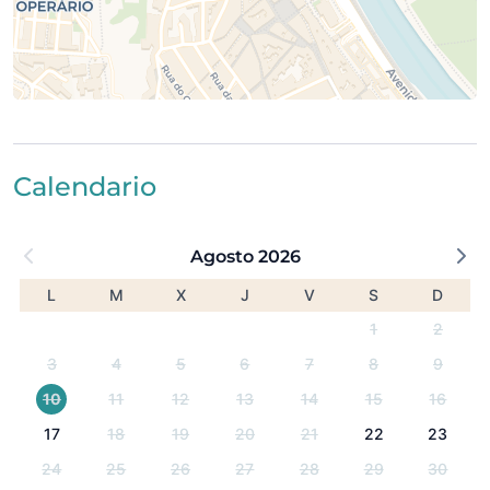
Ideal para quienes desean una base céntrica con
vistas al mar para explorar Lagos sin coche.
Calendario
Agosto 2026
L
M
X
J
V
S
D
1
2
3
4
5
6
7
8
9
10
11
12
13
14
15
16
17
18
19
20
21
22
23
24
25
26
27
28
29
30