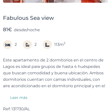
Fabulous Sea view
81€
desde/noche
2
2
2
113m
Este apartamento de 2 dormitorios en el centro de
Lagos es ideal para grupos de hasta 4 huéspedes
que buscan comodidad y buena ubicación. Ambos
dormitorios cuentan con camas individuales, con
aire acondicionado en el dormitorio principal y en el
salón. Dispone de dos baños, Wi-Fi y cocina
Leer más
totalmente equipada.
Ref: 131730/AL
El amplio salón incluye TV y dos pequeños balcones