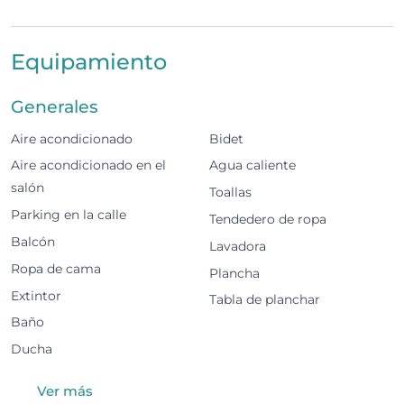
con vistas al puerto deportivo y al mar. Situado en la
Avenida dos Descobrimentos, ofrece fácil acceso al
Equipamiento
centro, playas, restaurantes y transporte, perfecto
para recorrer Lagos a pie.
Generales
2 dormitorios, cada uno con 2 camas individuales
Aire acondicionado
Bidet
Capacidad hasta 4 huéspedes
Aire acondicionado en el
Agua caliente
salón
Toallas
2 baños
Parking en la calle
Tendedero de ropa
Cocina totalmente equipada
Balcón
Lavadora
Ropa de cama
Plancha
Amplio salón con TV
Extintor
Tabla de planchar
Dos pequeños balcones con vistas al puerto y al
Baño
mar
Ducha
Wi-Fi
Ver más